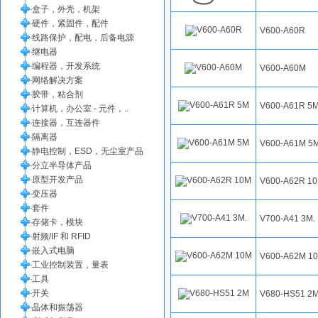
盒子，外壳，机架
硬件，紧固件，配件
V600-A60R
线路保护，配电，后备电源
继电器
编程器，开发系统
V600-A60M
网络解决方案
胶带，粘合剂
V600-A61R 5
计算机，办公室 - 元件，..
连接器，互连器件
隔离器
V600-A61M 5
静电控制，ESD，无尘室产品
分立半导体产品
原型开发产品
V600-A62R 1
变压器
套件
V700-A41 3M.
存储卡，模块
射频/IF 和 RFID
嵌入式电脑
V600-A62M 1
工业控制装置，量表
工具
开关
V680-HS51 2
晶体和振荡器