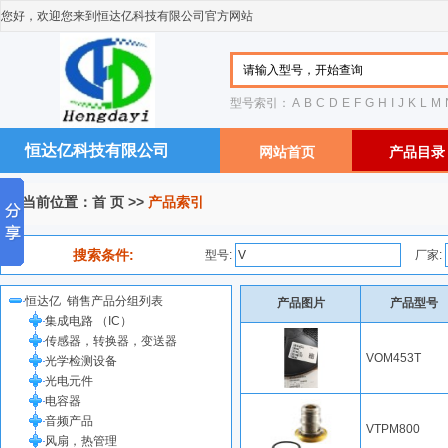
您好，欢迎您来到恒达亿科技有限公司官方网站
型号索引：
A
B
C
D
E
F
G
H
I
J
K
L
M
恒达亿科技有限公司
网站首页
产品目录
您当前位置：
首 页
>>
产品索引
搜索条件:
型号:
厂家:
恒达亿 销售产品分组列表
产品图片
产品型号
集成电路 （IC）
传感器，转换器，变送器
VOM453T
光学检测设备
光电元件
电容器
音频产品
VTPM800
风扇，热管理