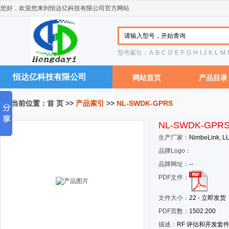
您好，欢迎您来到恒达亿科技有限公司官方网站
型号索引：
A
B
C
D
E
F
G
H
I
J
K
L
M
恒达亿科技有限公司
网站首页
产品目录
您当前位置：
首 页
>>
产品索引
>>
NL-SWDK-GPRS
NL-SWDK-GPR
生产厂家：
NimbeLink, L
品牌Logo：
品牌网址：
--
PDF文件：
文件大小：
22 - 立即发货
PDF页数：
1502.200
描述：
RF 评估和开发套