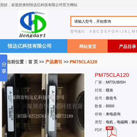
您好，欢迎您来到恒达亿科技有限公司官方网站
型号索引：
A
B
C
D
E
F
G
H
I
J
K
L
M
恒达亿科技有限公司
网站首页
产品目录
您当前位置：
首 页
>>
产品索引
>>
PM75CLA120
PM75CLA120
厂家：
MITSUBISH
封装：
模块
批号：
新批号
数量：
8000
价格：
来电咨询
类型：
电机，电磁阀，驱
PDF：